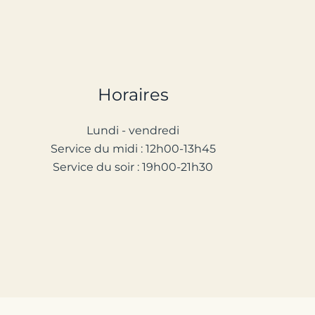
Horaires
Lundi - vendredi
Service d
u
midi : 12h00-13h45
Service du soir : 1
9
h00-2
1
h30