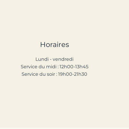
Horaires
Lundi - vendredi
Service d
u
midi : 12h00-13h45
Service du soir : 1
9
h00-2
1
h30